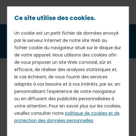
Passer
au
contenu
Ce site utilise des cookies.
principal
Fil
Un cookie est un petit fichier de données envoyé
Politique d'intégrité et de
par le serveur internet de notre site Web au
d'Ariane
compliance
fichier cookie du navigateur situé sur le disque dur
de votre appareil. Nous utilisons des cookies afin
de vous proposer un site Web convivial, sûr et
M
embre du Global Compact des Nations unies depuis
efficace, de réaliser des analyses statistiques et,
2004, le Groupe Elior
respecte, soutient et promeut la
le cas échéant, de vous fournir des services
lutte contre toute forme de corruption
.
adaptés à vos besoins et à vos intérêts, par ex. en
personnalisant l'expérience de votre navigateur
L’intégrité des affaires est
au cœur de nos activités et
ou en diffusant des publicités personnalisées à
de nos relations avec nos parties prenantes
(clients,
votre attention. Pour en savoir plus sur les cookies,
investisseurs, fournisseurs, partenaires etc.).
veuillez consulter notre
politique de cookies et de
protection des données personnelles
.
En ce sens, notre Groupe ainsi que l’ensemble de nos
collaborateurs
respectent nos engagements éthiques