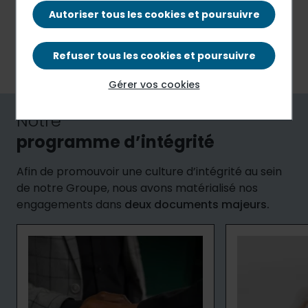
et conduisent leurs activités en conformité avec les
Autoriser tous les cookies et poursuivre
législations
en vigueur dans les pays au sein desquels
nous opérons (tel que par exemple, la loi française sur la
transparence, la lutte contre la corruption et la
Refuser tous les cookies et poursuivre
modernisation de la vie économique, dite « Sapin 2 »).
Gérer vos cookies
Notre
programme d’intégrité
Afin de promouvoir une culture d’intégrité au sein
de notre Groupe, nous avons matérialisé nos
engagements dans
deux documents majeurs.