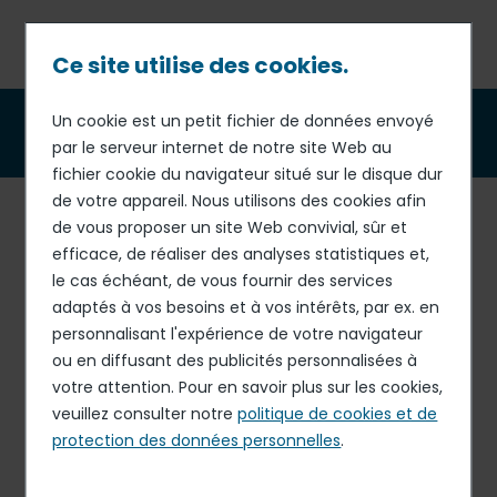
Passer
au
contenu
Ce site utilise des cookies.
principal
Fil
Un cookie est un petit fichier de données envoyé
Le
Guide de l’Intégrité
par le serveur internet de notre site Web au
d'Ariane
fichier cookie du navigateur situé sur le disque dur
de votre appareil. Nous utilisons des cookies afin
Pour faciliter l’appropriation de ses Principes d’Ethique
de vous proposer un site Web convivial, sûr et
par ses collaborateurs, Elior Group a publié en 2018 le
efficace, de réaliser des analyses statistiques et,
Guide de l’Intégrité, qui représente notre Code de
le cas échéant, de vous fournir des services
conduite anti-corruption.
Ce Guide a pour objectif
de
adaptés à vos besoins et à vos intérêts, par ex. en
définir des règles claires et d’apporter des
personnalisant l'expérience de votre navigateur
recommandations pratiques pour des
ou en diffusant des publicités personnalisées à
comportements intègres
, visant à prévenir les
votre attention. Pour en savoir plus sur les cookies,
potentiels risques de corruption.
veuillez consulter notre
politique de cookies et de
protection des données personnelles
.
Notre
code de conduite