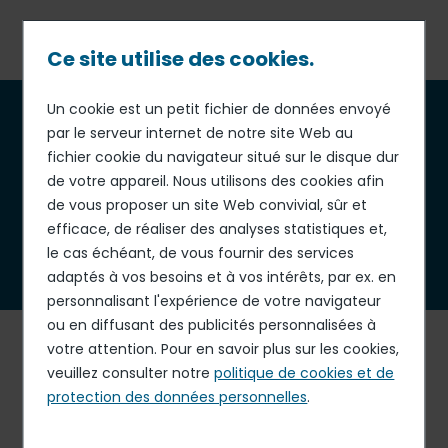
Passer
au
contenu
Ce site utilise des cookies.
principal
Fil
Un cookie est un petit fichier de données envoyé
Multiservices
par le serveur internet de notre site Web au
d'Ariane
fichier cookie du navigateur situé sur le disque dur
de votre appareil. Nous utilisons des cookies afin
de vous proposer un site Web convivial, sûr et
efficace, de réaliser des analyses statistiques et,
le cas échéant, de vous fournir des services
adaptés à vos besoins et à vos intérêts, par ex. en
personnalisant l'expérience de votre navigateur
ou en diffusant des publicités personnalisées à
Chaque jour, nous accompagnons nos clients dans la
votre attention. Pour en savoir plus sur les cookies,
gestion et la valorisation de leurs environnements de
veuillez consulter notre
politique de cookies et de
travail et de leurs infrastructures.
protection des données personnelles
.
Expert historique des services aux entreprises et aux