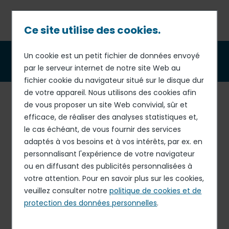
Passer
au
contenu
Ce site utilise des cookies.
principal
Fil
Un cookie est un petit fichier de données envoyé
Parrainages & Mécénats
par le serveur internet de notre site Web au
d'Ariane
fichier cookie du navigateur situé sur le disque dur
de votre appareil. Nous utilisons des cookies afin
Le groupe Elior est fier de soutenir bénévolement une
de vous proposer un site Web convivial, sûr et
grande variété d'activités, notamment sportives,
efficace, de réaliser des analyses statistiques et,
culturelles et caritatives. Ce soutien peut donner lieu à
le cas échéant, de vous fournir des services
des opérations de dons, de mécénats ou, dans d'autres
adaptés à vos besoins et à vos intérêts, par ex. en
cas, de parrainages (aussi appelé sponsoring).
personnalisant l'expérience de votre navigateur
ou en diffusant des publicités personnalisées à
Les dons et les mécénats
sont des soutiens matériels
votre attention. Pour en savoir plus sur les cookies,
ou financiers accordés à une association ou à une
veuillez consulter notre
politique de cookies et de
personne morale pour l'exercice d'activités d'intérêt
protection des données personnelles
.
général. Aucune contrepartie directe ou indirecte ne
peut être acceptée ou sollicitée en échange.