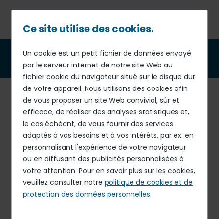
Passer
au
contenu
Ce site utilise des cookies.
principal
Fil
Un cookie est un petit fichier de données envoyé
Lancer une alerte
par le serveur internet de notre site Web au
d'Ariane
fichier cookie du navigateur situé sur le disque dur
de votre appareil. Nous utilisons des cookies afin
Le groupe Elior a mis en place un
système d'alerte
de vous proposer un site Web convivial, sûr et
externalisé
, géré par un prestataire externe et
efficace, de réaliser des analyses statistiques et,
indépendant, qui permet à ses collaborateurs de signaler
le cas échéant, de vous fournir des services
une préoccupation de manière
confidentielle
. Il est
adaptés à vos besoins et à vos intérêts, par ex. en
accessible
à tous les collaborateurs dans tous les pays
personnalisant l'expérience de votre navigateur
où le groupe Elior est présent.
ou en diffusant des publicités personnalisées à
votre attention. Pour en savoir plus sur les cookies,
Le groupe, soucieux de promouvoir une culture du
veuillez consulter notre
politique de cookies et de
dialogue, encourage tous ses collaborateurs à lire
protection des données personnelles
.
attentivement la
Charte du lanceur d'alerte
et à utiliser
les canaux de signalement mis à leur disposition pour