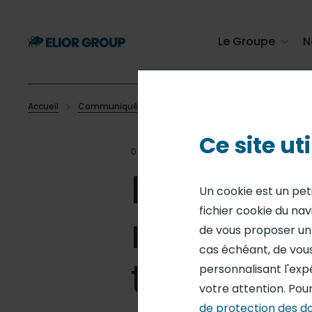
Passer
au
contenu
Le Groupe
N
principal
Accueil
Communiqués de presse
Départs en vacances - La
Fil
Ce site ut
d'Ariane
02 JUIL 15
COMMUNICATIO
Départs 
Un cookie est un pet
fichier cookie du nav
restaurati
de vous proposer un s
cas échéant, de vous
tendanc
personnalisant l'exp
votre attention. Pour
de protection des d