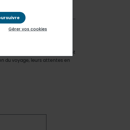
oursuivre
Gérer vos cookies
 tendances de consommation au
 millions de voyageurs s’apprêtent
on du voyage, leurs attentes en