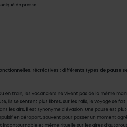
niqué de presse
onctionnelles, récréatives : différents types de pause se
 ou en train, les vacanciers ne vivent pas de la même man
te, ils se sentent plus libres, sur les rails, le voyage se fai
ans les airs, il est synonyme d’évasion. Une pause est plu
mpulsif en aéroport, souvent pour passer un moment agr
t incontournable et même rituelle sur les aires d’autoro