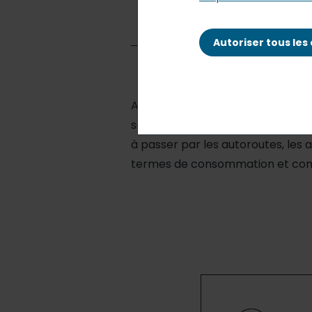
Autoriser tous les
A la veille des grands départs e
sein des différents univers du vo
à passer par les autoroutes, les
termes de consommation et comm