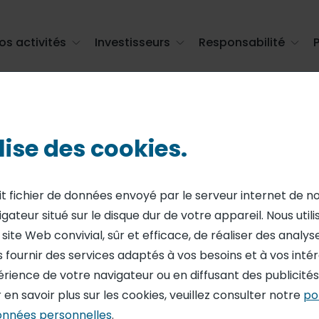
os activités
Investisseurs
Responsabilité
 pause restauration : plaisir, business, tendances
ilise des cookies.
N
en vacances - L
it fichier de données envoyé par le serveur internet de n
igateur situé sur le disque dur de votre appareil. Nous util
on : plaisir, busi
ite Web convivial, sûr et efficace, de réaliser des analyses
 fournir des services adaptés à vos besoins et à vos intérê
es
érience de votre navigateur ou en diffusant des publicité
 en savoir plus sur les cookies, veuillez consulter notre
po
onnées personnelles
.