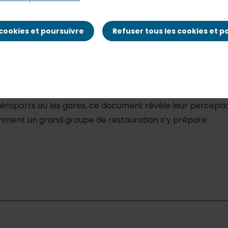
 cookies et poursuivre
Refuser tous les cookies et p
n vacances, Elior publie une infographie sur les grandes
yage. Moment essentiel du trajet : la pause. Alors que des
 aéroports ou les gares, ce document révèle leur percepti
ent un grand groupe de restauration s’y prépare.