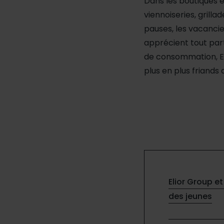
Dans les boutiques e
viennoiseries, grilla
pauses, les vacancie
apprécient tout part
de consommation, Eli
plus en plus friands 
Elior Group et
des jeunes