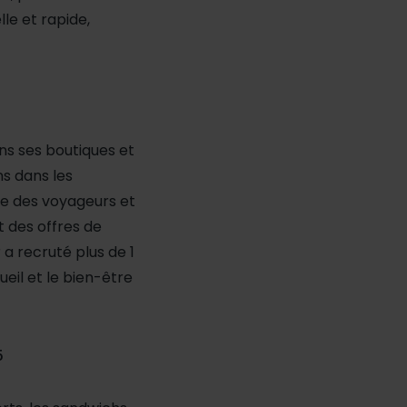
le et rapide,
ans ses boutiques et
ons dans les
ie des voyageurs et
 des offres de
 a recruté plus de 1
eil et le bien-être
5