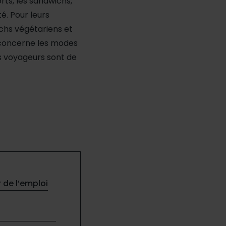
rts, les sandwichs,
té. Pour leurs
ichs végétariens et
i concerne les modes
es voyageurs sont de
r de l’emploi