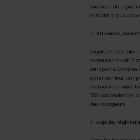
moment de repos et d
servant le plus souv
Affluence, recru
En juillet-août, Eli
restaurants soit 12 mi
aéroports. Comme cha
optimiser leur temp
restauration adaptée
700 saisonniers et 
des voyageurs.
Rapide, régionale