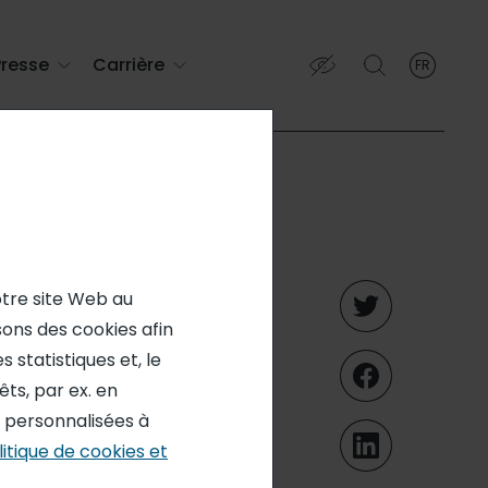
Presse
Carrière
FR
French
English (EN)
Français (FR)
a pause
otre site Web au
isons des cookies afin
ness,
 statistiques et, le
ts, par ex. en
s personnalisées à
litique de cookies et