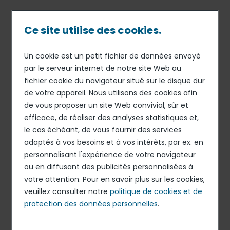
Passer
au
contenu
Ce site utilise des cookies.
principal
Un cookie est un petit fichier de données envoyé
05 FÉV 18
ORGANISATION
Fil
par le serveur internet de notre site Web au
Benoît Cornu est nommé
fichier cookie du navigateur situé sur le disque dur
d'Ariane
directeur de la
de votre appareil. Nous utilisons des cookies afin
communication d’Elior
de vous proposer un site Web convivial, sûr et
efficace, de réaliser des analyses statistiques et,
Group
le cas échéant, de vous fournir des services
adaptés à vos besoins et à vos intérêts, par ex. en
personnalisant l'expérience de votre navigateur
Elior Group annonce la nomination de Benoît Cornu au
ou en diffusant des publicités personnalisées à
poste de directeur de la communication d’Elior Group.
votre attention. Pour en savoir plus sur les cookies,
Rattaché à Philippe Guillemot, directeur général d’Elior
veuillez consulter notre
politique de cookies et de
Group, il est membre du Management Committee du
protection des données personnelles
.
Groupe.