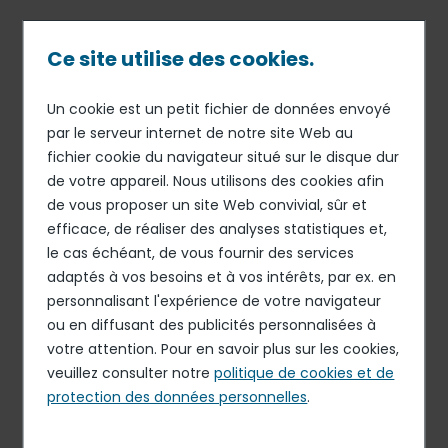
Passer
au
contenu
Ce site utilise des cookies.
principal
Un cookie est un petit fichier de données envoyé
18 MAR 16
FINANCE
Fil
par le serveur internet de notre site Web au
La dénomination sociale du
fichier cookie du navigateur situé sur le disque dur
d'Ariane
Groupe change et devient
de votre appareil. Nous utilisons des cookies afin
Elior Group
de vous proposer un site Web convivial, sûr et
efficace, de réaliser des analyses statistiques et,
le cas échéant, de vous fournir des services
adaptés à vos besoins et à vos intérêts, par ex. en
Elior Group (Euronext Paris – ISIN : FR 0011950732), un des
personnalisant l'expérience de votre navigateur
leaders mondiaux de la restauration et des services,
ou en diffusant des publicités personnalisées à
annonce l’officialisation du changement de sa
votre attention. Pour en savoir plus sur les cookies,
dénomination sociale, proposé par Philippe Salle,
veuillez consulter notre
politique de cookies et de
président-directeur général, et acté par les actionnaires
protection des données personnelles
.
lors de l’assemblée générale mixte du 11 mars 2016. La
société prend ainsi le nom d’Elior Group.