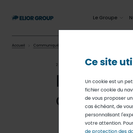
Passer
au
contenu
Le Groupe
N
principal
Accueil
Communiqués de presse
Bon début d’exercice, p
Fil
Ce site ut
d'Ariane
27 JAN 17
FINANCE
Bon début
Un cookie est un pet
fichier cookie du nav
annuelle
de vous proposer un s
cas échéant, de vous
personnalisant l'exp
votre attention. Pour
de protection des d