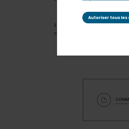
Autoriser tous les
Elior Group (Euronext Paris – ISIN
chiffre d’affaires au 31 décembre 
COMMU