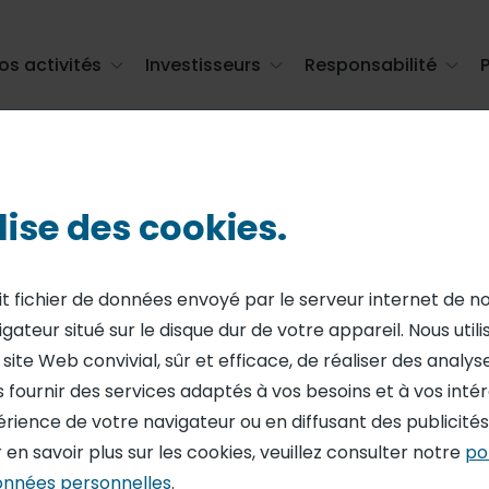
os activités
Investisseurs
Responsabilité
erspectives annuelles confirmées
ilise des cookies.
 d’exercice, per
it fichier de données envoyé par le serveur internet de n
igateur situé sur le disque dur de votre appareil. Nous util
s confirmées
ite Web convivial, sûr et efficace, de réaliser des analyses
 fournir des services adaptés à vos besoins et à vos intérê
érience de votre navigateur ou en diffusant des publicité
 en savoir plus sur les cookies, veuillez consulter notre
po
onnées personnelles
.