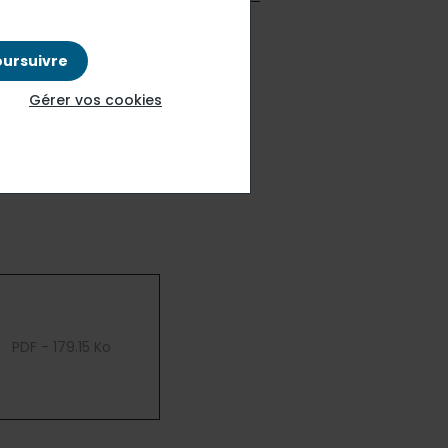
oursuivre
ion et des services, publie son
Gérer vos cookies
PDF - 179.15 Ko