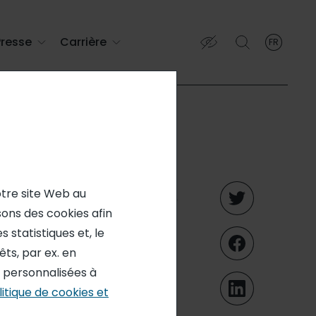
Presse
Carrière
FR
French
English (EN)
Français (FR)
spectives
otre site Web au
isons des cookies afin
 statistiques et, le
ts, par ex. en
s personnalisées à
litique de cookies et