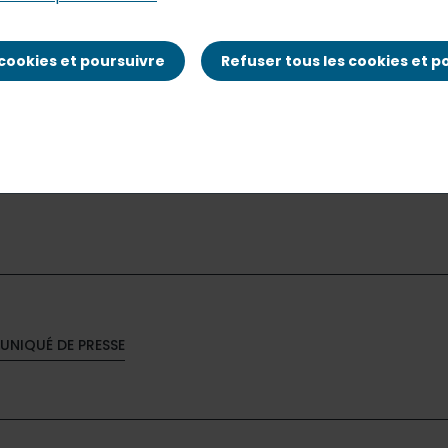
 cookies et poursuivre
Refuser tous les cookies et p
 : FR 0011950732), un des leaders mondiaux de la restaurat
2016, pour le 1er trimestre de l’exercice 2016-2017.
NIQUÉ DE PRESSE