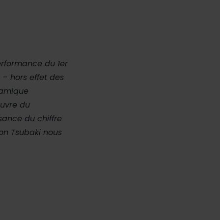
erformance du 1er
 – hors effet des
namique
uvre du
sance du chiffre
ion Tsubaki nous