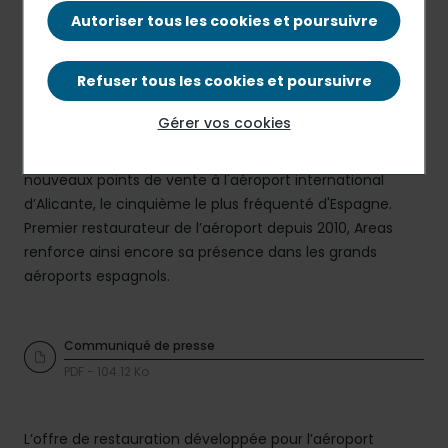
Autoriser tous les cookies et poursuivre
Refuser tous les cookies et poursuivre
Gérer vos cookies
Areas, la marque mondiale de restauration de
concession d'Elior Group, a remporté la gestion de huit
nouveaux points de vente à l'aéroport international
d’Alicante, le cinquième le plus fréquenté d'Espagne.
Premier restaurateur de l’aéroport depuis 2010, Areas
renforce ainsi encore sa présence dans les grands
aéroports espagnols.
Communiqué de presse
PDF - 104.12 Ko
L’offre de restauration développée pour l’aéroport