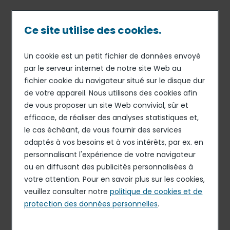
Passer
au
contenu
Ce site utilise des cookies.
principal
Un cookie est un petit fichier de données envoyé
05 FÉV 19
RESTAURATION DE CONCESSION
Fil
par le serveur internet de notre site Web au
Areas renforce sa position
fichier cookie du navigateur situé sur le disque dur
d'Ariane
de premier restaurateur à
de votre appareil. Nous utilisons des cookies afin
l’aéroport international
de vous proposer un site Web convivial, sûr et
efficace, de réaliser des analyses statistiques et,
d’Alicante
le cas échéant, de vous fournir des services
adaptés à vos besoins et à vos intérêts, par ex. en
personnalisant l'expérience de votre navigateur
ou en diffusant des publicités personnalisées à
votre attention. Pour en savoir plus sur les cookies,
veuillez consulter notre
politique de cookies et de
protection des données personnelles
.