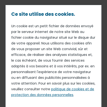
Passer
au
contenu
Ce site utilise des cookies.
principal
Un cookie est un petit fichier de données envoyé
13 DÉC 18
ORGANISATION
Fil
par le serveur internet de notre site Web au
Nicolas Masselles nommé
fichier cookie du navigateur situé sur le disque dur
d'Ariane
directeur audit et contrôle
de votre appareil. Nous utilisons des cookies afin
interne d’Elior Group
de vous proposer un site Web convivial, sûr et
efficace, de réaliser des analyses statistiques et,
le cas échéant, de vous fournir des services
adaptés à vos besoins et à vos intérêts, par ex. en
Elior Group annonce la nomination de Nicolas Masselles
personnalisant l'expérience de votre navigateur
au poste de directeur audit et contrôle interne d’Elior
ou en diffusant des publicités personnalisées à
Group. Rattaché à Philippe Guillemot, directeur général
votre attention. Pour en savoir plus sur les cookies,
d’Elior Group, il rapporte opérationnellement à Esther
veuillez consulter notre
politique de cookies et de
Gaide, directrice financière d’Elior Group.
protection des données personnelles
.