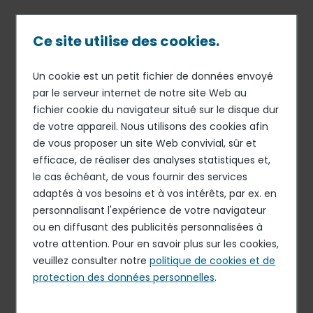
Passer
au
contenu
Ce site utilise des cookies.
principal
Un cookie est un petit fichier de données envoyé
03 SEP 18
ORGANISATION
Fil
par le serveur internet de notre site Web au
Ludovic Oster est nommé
fichier cookie du navigateur situé sur le disque dur
d'Ariane
directeur des ressources
de votre appareil. Nous utilisons des cookies afin
humaines d’Elior Group
de vous proposer un site Web convivial, sûr et
efficace, de réaliser des analyses statistiques et,
le cas échéant, de vous fournir des services
adaptés à vos besoins et à vos intérêts, par ex. en
Elior Group annonce la nomination de Ludovic Oster au
personnalisant l'expérience de votre navigateur
poste de directeur des ressources humaines d’Elior
ou en diffusant des publicités personnalisées à
Group. Rattaché à Philippe Guillemot, directeur général
votre attention. Pour en savoir plus sur les cookies,
d’Elior Group, il est membre du comité exécutif du
veuillez consulter notre
politique de cookies et de
Groupe.
protection des données personnelles
.