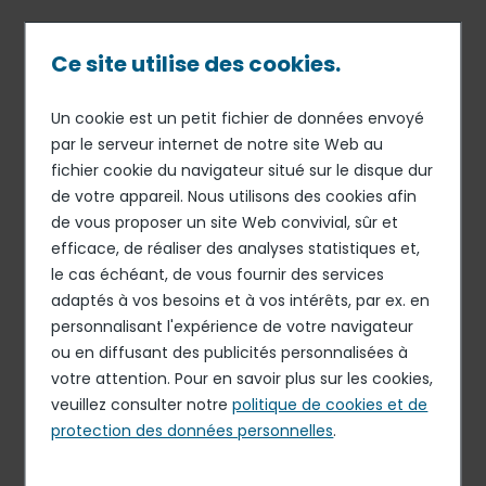
Passer
au
contenu
Ce site utilise des cookies.
principal
Un cookie est un petit fichier de données envoyé
19 NOV 18
ORGANISATION
Fil
par le serveur internet de notre site Web au
Jean-Yves Fontaine nommé
fichier cookie du navigateur situé sur le disque dur
d'Ariane
directeur général du
de votre appareil. Nous utilisons des cookies afin
marché entreprises d’Elior
de vous proposer un site Web convivial, sûr et
efficace, de réaliser des analyses statistiques et,
France, Pierre Knoché
le cas échéant, de vous fournir des services
nommé directeur général
adaptés à vos besoins et à vos intérêts, par ex. en
des marchés enseignement
personnalisant l'expérience de votre navigateur
ou en diffusant des publicités personnalisées à
et santé d’Elior France
votre attention. Pour en savoir plus sur les cookies,
veuillez consulter notre
politique de cookies et de
protection des données personnelles
.
Elior Group annonce la nomination de Jean-Yves
Fontaine au poste de directeur général du marché