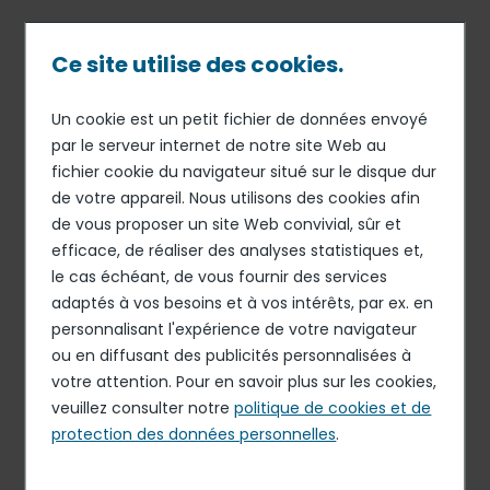
Passer
au
contenu
Ce site utilise des cookies.
principal
Un cookie est un petit fichier de données envoyé
23 MAR 16
INFORMATION MENSUELLE RELATIVE AU NOMBRE
Fil
par le serveur internet de notre site Web au
TOTAL DE DROITS DE VOTE ET D’ACTIONS
fichier cookie du navigateur situé sur le disque dur
d'Ariane
Information mensuelle
de votre appareil. Nous utilisons des cookies afin
relative au nombre total de
de vous proposer un site Web convivial, sûr et
efficace, de réaliser des analyses statistiques et,
droits de vote et d’actions
le cas échéant, de vous fournir des services
composant le capital au 29
adaptés à vos besoins et à vos intérêts, par ex. en
février
personnalisant l'expérience de votre navigateur
ou en diffusant des publicités personnalisées à
votre attention. Pour en savoir plus sur les cookies,
veuillez consulter notre
politique de cookies et de
TÉLÉCHARGER LE DOCUMENT
protection des données personnelles
.
PDF - 57.67 Ko