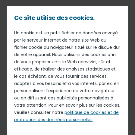
Passer
au
contenu
Ce site utilise des cookies.
principal
Un cookie est un petit fichier de données envoyé
08 AOÛ 17
INFORMATION MENSUELLE RELATIVE AU NOMBRE
Fil
par le serveur internet de notre site Web au
TOTAL DE DROITS DE VOTE ET D’ACTIONS
fichier cookie du navigateur situé sur le disque dur
d'Ariane
Information mensuelle
de votre appareil. Nous utilisons des cookies afin
relative au nombre total de
de vous proposer un site Web convivial, sûr et
efficace, de réaliser des analyses statistiques et,
droits de vote et d’actions
le cas échéant, de vous fournir des services
composant le capital au 31
adaptés à vos besoins et à vos intérêts, par ex. en
juillet 2017
personnalisant l'expérience de votre navigateur
ou en diffusant des publicités personnalisées à
votre attention. Pour en savoir plus sur les cookies,
veuillez consulter notre
politique de cookies et de
Télécharger le document
protection des données personnelles
.
PDF - 57.4 Ko