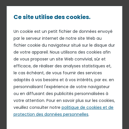
Passer
au
contenu
Ce site utilise des cookies.
principal
Un cookie est un petit fichier de données envoyé
13 JUIN 18
INFORMATION MENSUELLE RELATIVE AU NOMBRE
Fil
par le serveur internet de notre site Web au
TOTAL DE DROITS DE VOTE ET D’ACTIONS
fichier cookie du navigateur situé sur le disque dur
d'Ariane
Information mensuelle
de votre appareil. Nous utilisons des cookies afin
relative au nombre total de
de vous proposer un site Web convivial, sûr et
efficace, de réaliser des analyses statistiques et,
droits de vote et d’actions
le cas échéant, de vous fournir des services
composant le capital au 31
adaptés à vos besoins et à vos intérêts, par ex. en
mai 2018
personnalisant l'expérience de votre navigateur
ou en diffusant des publicités personnalisées à
votre attention. Pour en savoir plus sur les cookies,
veuillez consulter notre
politique de cookies et de
Télécharger le document
protection des données personnelles
.
PDF - 57.29 Ko