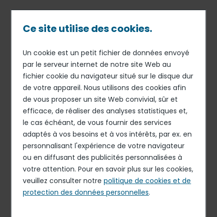
Passer
au
contenu
Ce site utilise des cookies.
principal
Un cookie est un petit fichier de données envoyé
13 AVR 15
ORGANISATION
Fil
par le serveur internet de notre site Web au
Frédéric Fougerat, directeur
fichier cookie du navigateur situé sur le disque dur
d'Ariane
de la communication
de votre appareil. Nous utilisons des cookies afin
Groupe
de vous proposer un site Web convivial, sûr et
efficace, de réaliser des analyses statistiques et,
le cas échéant, de vous fournir des services
adaptés à vos besoins et à vos intérêts, par ex. en
Elior annonce la nomination de Frédéric Fougerat (ex-
personnalisant l'expérience de votre navigateur
Altran) au poste de directeur de la communication
ou en diffusant des publicités personnalisées à
Groupe. Il rapporte directement à Philippe Salle,
votre attention. Pour en savoir plus sur les cookies,
président du groupe Elior.
veuillez consulter notre
politique de cookies et de
protection des données personnelles
.
Communiqué de presse