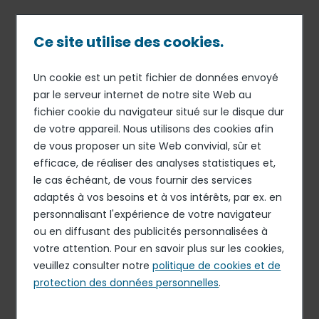
Passer
au
contenu
Ce site utilise des cookies.
principal
Un cookie est un petit fichier de données envoyé
07 AVR 26
STRATÉGIE
Fil
par le serveur internet de notre site Web au
Elior lance son activité
fichier cookie du navigateur situé sur le disque dur
d'Ariane
Traiteur et nomme
de votre appareil. Nous utilisons des cookies afin
Stéphane Duval, Meilleur
de vous proposer un site Web convivial, sûr et
efficace, de réaliser des analyses statistiques et,
Ouvrier de France, comme
le cas échéant, de vous fournir des services
Chef Exécutif Traiteur
adaptés à vos besoins et à vos intérêts, par ex. en
personnalisant l'expérience de votre navigateur
ou en diffusant des publicités personnalisées à
votre attention. Pour en savoir plus sur les cookies,
Elior lance son activité Traiteur et nomme Stéphane
Duval, Meilleur Ouvrier de France, comme Chef Exécutif
veuillez consulter notre
politique de cookies et de
Traiteur
protection des données personnelles
.
PDF - 157.83 Ko