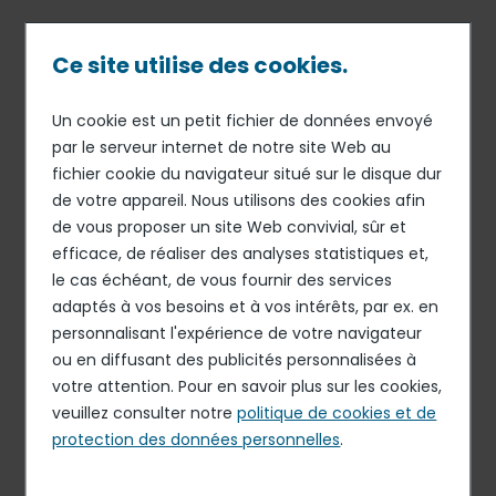
Passer
au
contenu
Ce site utilise des cookies.
principal
Un cookie est un petit fichier de données envoyé
01 SEP 16
STRATÉGIE
Fil
par le serveur internet de notre site Web au
Elior Group installe son siège
fichier cookie du navigateur situé sur le disque dur
d'Ariane
mondial à La Défense
de votre appareil. Nous utilisons des cookies afin
de vous proposer un site Web convivial, sûr et
efficace, de réaliser des analyses statistiques et,
le cas échéant, de vous fournir des services
adaptés à vos besoins et à vos intérêts, par ex. en
personnalisant l'expérience de votre navigateur
ou en diffusant des publicités personnalisées à
votre attention. Pour en savoir plus sur les cookies,
veuillez consulter notre
politique de cookies et de
protection des données personnelles
.