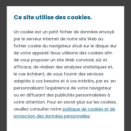
Passer
au
contenu
Ce site utilise des cookies.
principal
Un cookie est un petit fichier de données envoyé
30 NOV 17
STRATÉGIE
Fil
par le serveur internet de notre site Web au
Elior Group fait l’acquisition
fichier cookie du navigateur situé sur le disque dur
d'Ariane
de CBM Managed Services
de votre appareil. Nous utilisons des cookies afin
aux États-Unis
de vous proposer un site Web convivial, sûr et
efficace, de réaliser des analyses statistiques et,
le cas échéant, de vous fournir des services
adaptés à vos besoins et à vos intérêts, par ex. en
Elior Group, un des leaders mondiaux de la restauration
personnalisant l'expérience de votre navigateur
et des services, annonce l’acquisition, via Summit Food
ou en diffusant des publicités personnalisées à
Service, une filiale d'Elior North America, de CBM
votre attention. Pour en savoir plus sur les cookies,
Managed Services. Le Groupe renforce ainsi ses positions
veuillez consulter notre
politique de cookies et de
aux États-Unis sur le marché de la restauration
protection des données personnelles
.
pénitentiaire.