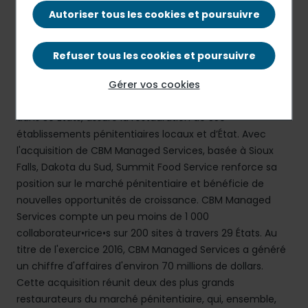
Autoriser tous les cookies et poursuivre
Communiqué de presse
PDF - 107.97 Ko
Refuser tous les cookies et poursuivre
Summit Food Service, l'un des principaux leaders
Gérer vos cookies
américains de la restauration en milieu carcéral, présent
dans 30 États, assure la restauration de 350
établissements pénitentiaires locaux et d’État. Avec
l'acquisition de CBM Managed Services, basée à Sioux
Falls, Dakota du Sud, Summit Food Service renforce sa
position sur le marché pénitentiaire et bénéficie de
nouvelles opportunités de croissance. CBM Managed
Services compte un peu moins de 1 000
collaborateur•rice•s sur 200 sites à travers 29 États. Au
titre de l'exercice 2016, CBM Managed Services a généré
un chiffre d'affaires d'environ 70 millions de dollars.
Cette acquisition réunit deux des plus grands
restaurateurs du marché pénitentiaire, qui, ensemble,