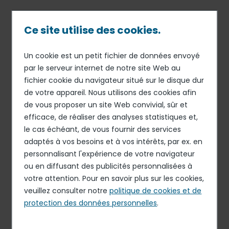
Passer
au
contenu
Ce site utilise des cookies.
principal
Un cookie est un petit fichier de données envoyé
28 MAI 19
RESTAURATION COLLECTIVE
Fil
par le serveur internet de notre site Web au
Elior devient l’un des
fichier cookie du navigateur situé sur le disque dur
d'Ariane
principaux restaurateurs de
de votre appareil. Nous utilisons des cookies afin
Renault en France
de vous proposer un site Web convivial, sûr et
efficace, de réaliser des analyses statistiques et,
le cas échéant, de vous fournir des services
adaptés à vos besoins et à vos intérêts, par ex. en
personnalisant l'expérience de votre navigateur
ou en diffusant des publicités personnalisées à
votre attention. Pour en savoir plus sur les cookies,
veuillez consulter notre
politique de cookies et de
protection des données personnelles
.