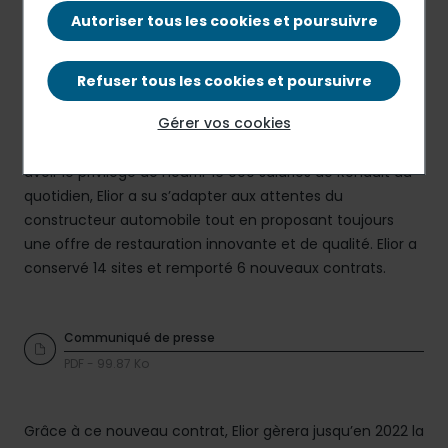
Autoriser tous les cookies et poursuivre
Refuser tous les cookies et poursuivre
À l’issue d’un appel d’offres de 18 mois, Elior a remporté
Gérer vos cookies
pour les trois prochaines années la gestion de la
restauration des 20 sites de Renault en France. Pour
avoir le privilège de nourrir 16 000 salariés de Renault au
quotidien, Elior a su s’adapter aux attentes du
constructeur automobile tout en proposant toujours
une offre de restauration innovante et de qualité. Elior a
conservé 14 sites et remporté 6 nouveaux contrats.
Communiqué de presse
PDF - 99.87 Ko
Grâce à ce nouveau contrat, Elior gèrera jusqu’en 2022 la