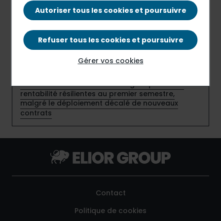
Elior Group et Sport dans la Ville renforcent leur
Autoriser tous les cookies et poursuivre
partenariat en faveur de l’emploi des jeunes
Elior France adopte le statut d’entreprise à
Refuser tous les cookies et poursuivre
mission et inscrit ses engagements au cœur de
son modèle
Gérer vos cookies
Elior affiche une croissance organique et une
rentabilité résilientes au premier semestre,
malgré le déploiement décalé de nouveaux
contrats
Contact
Politique de cookies