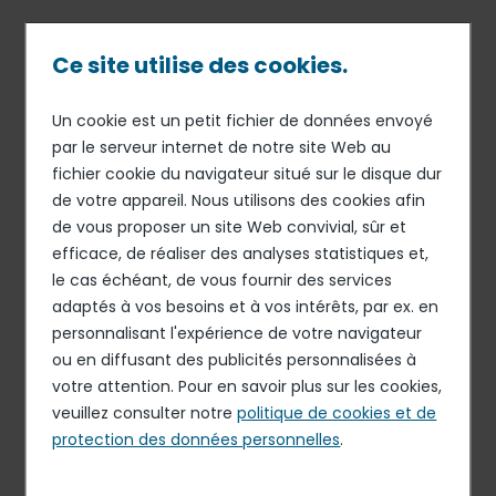
Passer
au
contenu
Ce site utilise des cookies.
principal
Un cookie est un petit fichier de données envoyé
27 FÉV 20
DÉCLARATIONS HEBDOMADAIRES DE RACHATS
Fil
par le serveur internet de notre site Web au
D'ACTIONS
fichier cookie du navigateur situé sur le disque dur
d'Ariane
Déclaration des
de votre appareil. Nous utilisons des cookies afin
transactions sur actions
de vous proposer un site Web convivial, sûr et
efficace, de réaliser des analyses statistiques et,
propres réalisées du 20 au
le cas échéant, de vous fournir des services
26 Février 2020
adaptés à vos besoins et à vos intérêts, par ex. en
personnalisant l'expérience de votre navigateur
ou en diffusant des publicités personnalisées à
Télécharger le document
votre attention. Pour en savoir plus sur les cookies,
veuillez consulter notre
PDF - 1.24 Mo
politique de cookies et de
protection des données personnelles
.