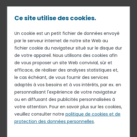
Passer
au
contenu
Ce site utilise des cookies.
principal
Un cookie est un petit fichier de données envoyé
20 FÉV 20
DÉCLARATIONS HEBDOMADAIRES DE RACHATS
Fil
par le serveur internet de notre site Web au
D'ACTIONS
fichier cookie du navigateur situé sur le disque dur
d'Ariane
Déclaration des
de votre appareil. Nous utilisons des cookies afin
transactions sur actions
de vous proposer un site Web convivial, sûr et
efficace, de réaliser des analyses statistiques et,
propres réalisées du 13 au 19
le cas échéant, de vous fournir des services
Février 2020
adaptés à vos besoins et à vos intérêts, par ex. en
personnalisant l'expérience de votre navigateur
ou en diffusant des publicités personnalisées à
Télécharger le document
votre attention. Pour en savoir plus sur les cookies,
veuillez consulter notre
PDF - 726.79 Ko
politique de cookies et de
protection des données personnelles
.