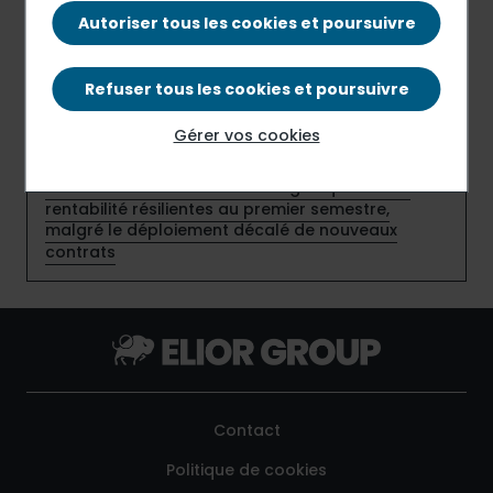
Elior Group et Sport dans la Ville renforcent leur
Autoriser tous les cookies et poursuivre
partenariat en faveur de l’emploi des jeunes
Elior France adopte le statut d’entreprise à
Refuser tous les cookies et poursuivre
mission et inscrit ses engagements au cœur de
son modèle
Gérer vos cookies
Elior affiche une croissance organique et une
rentabilité résilientes au premier semestre,
malgré le déploiement décalé de nouveaux
contrats
Contact
Politique de cookies