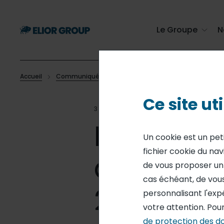
Passer
au
contenu
Le Groupe
N
principal
Accueil
Communiqués de presse
Déclaration des transact
Fil
Ce site ut
d'Ariane
30 SEP 19
DÉCLARATIONS H
Déclarati
Un cookie est un pet
fichier cookie du nav
actions 
de vous proposer un s
cas échéant, de vous
2019 au 2
personnalisant l'exp
votre attention. Pour
de protection des d