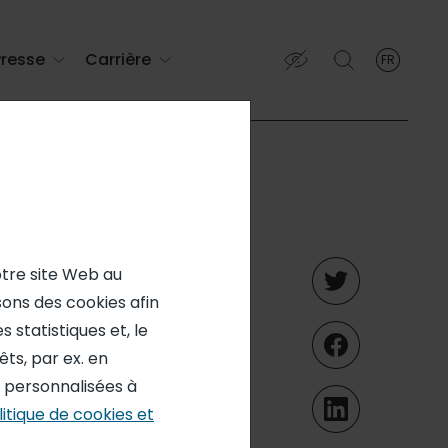
Presse
Carrière
FR
French
English (EN)
Français (FR)
ons sur
otre site Web au
isons des cookies afin
eptembre
 statistiques et, le
ts, par ex. en
9 inclus
s personnalisées à
litique de cookies et