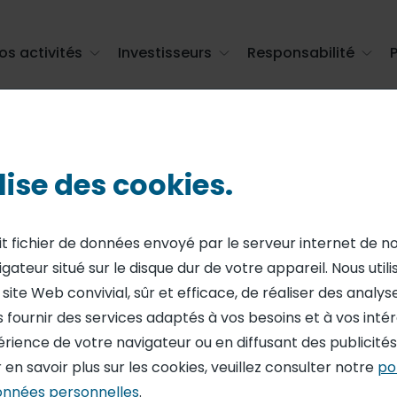
os activités
Investisseurs
Responsabilité
ions sur actions propres du 23 septembre 2019 au 27 sep ...
ilise des cookies.
EBDOMADAIRES DE RACHATS D'ACTIONS
on des transacti
it fichier de données envoyé par le serveur internet de n
igateur situé sur le disque dur de votre appareil. Nous util
propres du 23 s
ite Web convivial, sûr et efficace, de réaliser des analyses
 fournir des services adaptés à vos besoins et à vos intérê
7 septembre 201
érience de votre navigateur ou en diffusant des publicité
 en savoir plus sur les cookies, veuillez consulter notre
po
onnées personnelles
.