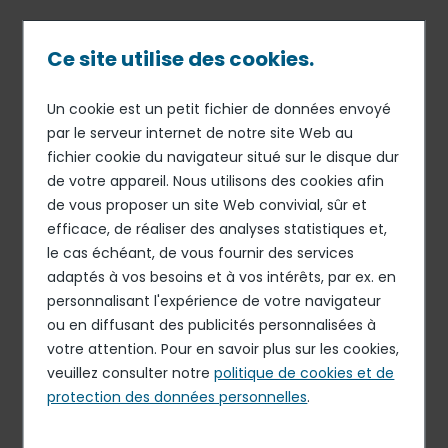
Passer
au
contenu
Ce site utilise des cookies.
principal
Un cookie est un petit fichier de données envoyé
30 JAN 20
DÉCLARATIONS HEBDOMADAIRES DE RACHATS
Fil
par le serveur internet de notre site Web au
D'ACTIONS
fichier cookie du navigateur situé sur le disque dur
d'Ariane
Déclaration des
de votre appareil. Nous utilisons des cookies afin
transactions sur actions
de vous proposer un site Web convivial, sûr et
efficace, de réaliser des analyses statistiques et,
propres du 23 janvier 2020
le cas échéant, de vous fournir des services
au 29 janvier 2020 inclus
adaptés à vos besoins et à vos intérêts, par ex. en
personnalisant l'expérience de votre navigateur
ou en diffusant des publicités personnalisées à
Télécharger le document
votre attention. Pour en savoir plus sur les cookies,
veuillez consulter notre
PDF - 1.17 Mo
politique de cookies et de
protection des données personnelles
.