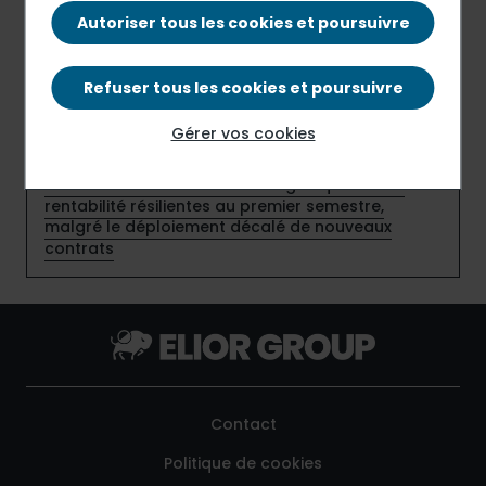
Elior Group et Sport dans la Ville renforcent leur
Autoriser tous les cookies et poursuivre
partenariat en faveur de l’emploi des jeunes
Elior France adopte le statut d’entreprise à
Refuser tous les cookies et poursuivre
mission et inscrit ses engagements au cœur de
son modèle
Gérer vos cookies
Elior affiche une croissance organique et une
rentabilité résilientes au premier semestre,
malgré le déploiement décalé de nouveaux
contrats
Contact
Politique de cookies