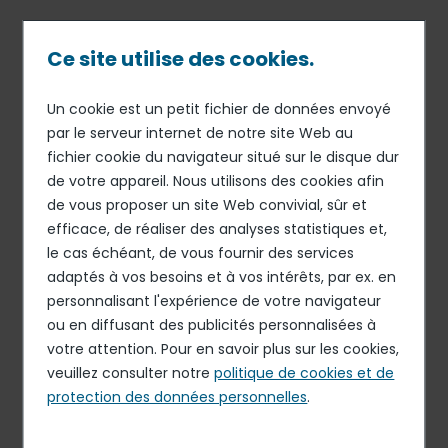
Passer
au
contenu
Ce site utilise des cookies.
principal
Un cookie est un petit fichier de données envoyé
13 MAR 17
ORGANISATION
Fil
par le serveur internet de notre site Web au
Cyril Capliez élu à la CCI de
fichier cookie du navigateur situé sur le disque dur
d'Ariane
région Paris Île-de-France et
de votre appareil. Nous utilisons des cookies afin
au conseil d’établissement
de vous proposer un site Web convivial, sûr et
efficace, de réaliser des analyses statistiques et,
de l’école Ferrandi
le cas échéant, de vous fournir des services
adaptés à vos besoins et à vos intérêts, par ex. en
personnalisant l'expérience de votre navigateur
Cyril Capliez, directeur général adjoint d’Elior Group en
ou en diffusant des publicités personnalisées à
charge de la stratégie, du développement, de
votre attention. Pour en savoir plus sur les cookies,
l’innovation et des affaires publiques, a été élu à la
veuillez consulter notre
politique de cookies et de
chambre de commerce et d’industrie de Paris Île-de-
protection des données personnelles
.
France et au conseil d’établissement de l’école Ferrandi.