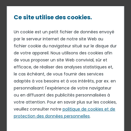
Passer
au
contenu
Ce site utilise des cookies.
principal
Un cookie est un petit fichier de données envoyé
26 FÉV 21
FINANCE
Fil
par le serveur internet de notre site Web au
Compte-rendu de
fichier cookie du navigateur situé sur le disque dur
d'Ariane
l’assemblée générale mixte
de votre appareil. Nous utilisons des cookies afin
d’Elior Group du 26 février
de vous proposer un site Web convivial, sûr et
efficace, de réaliser des analyses statistiques et,
2021
le cas échéant, de vous fournir des services
adaptés à vos besoins et à vos intérêts, par ex. en
personnalisant l'expérience de votre navigateur
Communiqué de presse
ou en diffusant des publicités personnalisées à
PDF - 114.76 Ko
votre attention. Pour en savoir plus sur les cookies,
veuillez consulter notre
politique de cookies et de
protection des données personnelles
.
Dans le contexte de la crise Covid-19 et conformément
aux dispositions adoptées par le Gouvernement pour