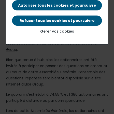
freiner sa propagation, l’Assemblée Générale Mixte d’Elior
Autoriser tous les cookies et poursuivre
Group du 26 février 2021 (ci-après l’ « Assemblée
Générale ») s’est réunie à huis clos, hors la présence
Refuser tous les cookies et poursuivre
physique des actionnaires et des autres personnes
ayant le droit d’y participer.
Gérer vos cookies
L’Assemblée Générale a été retransmise en direct et
reste accessible en différé sur le
site internet d’Elior
Group
.
Bien que tenue à huis clos, les actionnaires ont été
invités à participer en posant des questions en amont et
au cours de cette Assemblée Générale. L’ensemble des
questions-réponses sera bientôt disponible sur le
site
internet d’Elior Group
.
Le quorum s’est établi à 74,55 % et 1 386 actionnaires ont
participé à distance ou par correspondance.
Lors de cette Assemblée Générale, les actionnaires ont