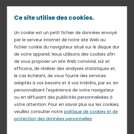
Passer
au
contenu
Ce site utilise des cookies.
principal
Un cookie est un petit fichier de données envoyé
31 MAI 16
INFORMATION RELATIVE AU CONTRAT DE LIQUIDITÉ
Fil
par le serveur internet de notre site Web au
Cessation du contrat de
fichier cookie du navigateur situé sur le disque dur
d'Ariane
de votre appareil. Nous utilisons des cookies afin
liquidité avec Rothshild &
de vous proposer un site Web convivial, sûr et
Cie Banque et mise en
efficace, de réaliser des analyses statistiques et,
œuvre d’un contrat de
le cas échéant, de vous fournir des services
adaptés à vos besoins et à vos intérêts, par ex. en
liquidité avec Natixis
personnalisant l'expérience de votre navigateur
ou en diffusant des publicités personnalisées à
votre attention. Pour en savoir plus sur les cookies,
TÉLÉCHARGER LE DOCUMENT
veuillez consulter notre
politique de cookies et de
PDF - 109.7 Ko
protection des données personnelles
.