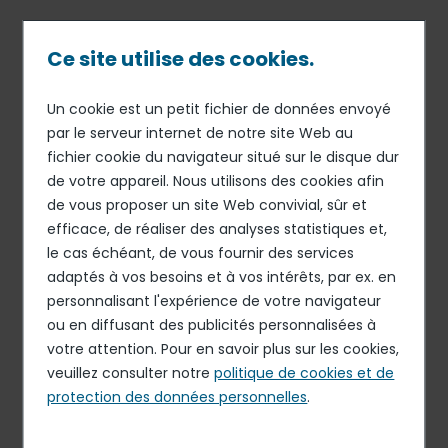
Passer
au
contenu
Ce site utilise des cookies.
principal
Un cookie est un petit fichier de données envoyé
25 JUIL 18
FINANCE
Fil
par le serveur internet de notre site Web au
Bonne dynamique de
fichier cookie du navigateur situé sur le disque dur
d'Ariane
croissance sur les 9
de votre appareil. Nous utilisons des cookies afin
premiers mois de l’exercice,
de vous proposer un site Web convivial, sûr et
efficace, de réaliser des analyses statistiques et,
perspectives annuelles
le cas échéant, de vous fournir des services
confirmées
adaptés à vos besoins et à vos intérêts, par ex. en
personnalisant l'expérience de votre navigateur
ou en diffusant des publicités personnalisées à
votre attention. Pour en savoir plus sur les cookies,
Elior Group (Euronext Paris – ISIN : FR 0011950732), un des
veuillez consulter notre
politique de cookies et de
leaders mondiaux de la restauration et des services,
protection des données personnelles
.
publie son chiffre d’affaires au 30 juin 2018, pour les 9
premiers mois de l’exercice 2017-2018.