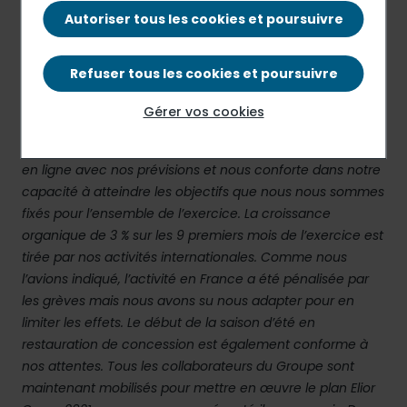
Autoriser tous les cookies et poursuivre
Communiqué de presse
PDF - 176.11 Ko
Refuser tous les cookies et poursuivre
Gérer vos cookies
Philippe Guillemot, directeur général d’Elior Group,
commente :
« La performance du troisième trimestre est
en ligne avec nos prévisions et nous conforte dans notre
capacité à atteindre les objectifs que nous nous sommes
fixés pour l’ensemble de l’exercice. La croissance
organique de 3 % sur les 9 premiers mois de l’exercice est
tirée par nos activités internationales. Comme nous
l’avions indiqué, l’activité en France a été pénalisée par
les grèves mais nous avons su nous adapter pour en
limiter les effets. Le début de la saison d’été en
restauration de concession est également conforme à
nos attentes. Tous les collaborateurs du Groupe sont
maintenant mobilisés pour mettre en œuvre le plan Elior