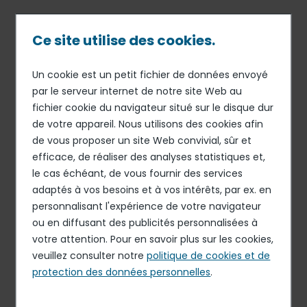
Passer
au
contenu
Ce site utilise des cookies.
principal
Un cookie est un petit fichier de données envoyé
08 JAN 18
RESTAURATION DE CONCESSION
Fil
par le serveur internet de notre site Web au
Areas renforce sa présence
fichier cookie du navigateur situé sur le disque dur
d'Ariane
au Mexique avec 10
de votre appareil. Nous utilisons des cookies afin
nouveaux points de vente à
de vous proposer un site Web convivial, sûr et
efficace, de réaliser des analyses statistiques et,
l’aéroport de Guadalajara
le cas échéant, de vous fournir des services
adaptés à vos besoins et à vos intérêts, par ex. en
personnalisant l'expérience de votre navigateur
Areas, la marque mondiale de restauration de
ou en diffusant des publicités personnalisées à
concession d’Elior Group, a remporté un contrat de cinq
votre attention. Pour en savoir plus sur les cookies,
ans portant sur la gestion de dix restaurants au sein de
veuillez consulter notre
politique de cookies et de
l’aéroport international de Guadalajara au Mexique. Avec
protection des données personnelles
.
une ouverture prévue en été 2018, ces points de vente
viendront compléter l’offre actuellement proposée par