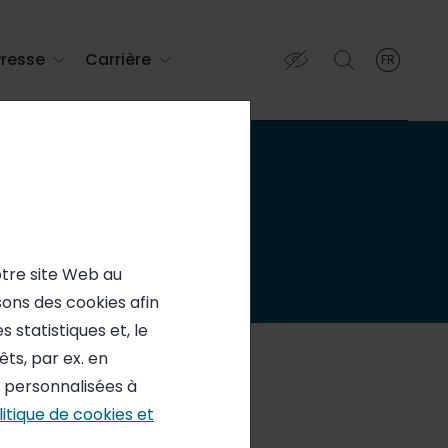
Presse
Carrière
FR
French
English (EN)
Français (FR)
e
otre site Web au
isons des cookies afin
 statistiques et, le
ts, par ex. en
s personnalisées à
litique de cookies et