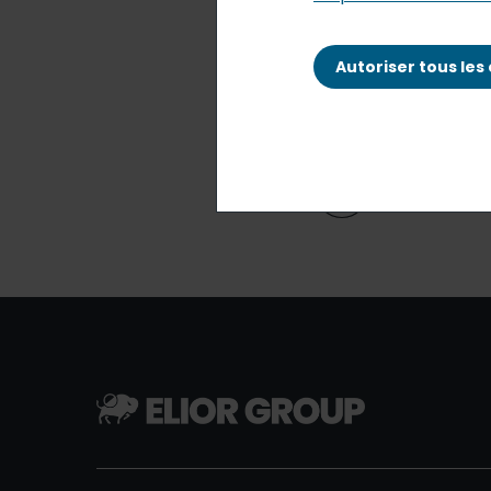
La page demandée n’
Autoriser tous les
nous excuser pour la
à utiliser le moteur
Retourner à 