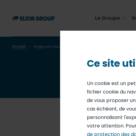
Passer
au
contenu
Le Groupe
N
principal
Accueil
Page non trouvée
Fil
Ce site ut
d'Ariane
Un cookie est un pet
fichier cookie du nav
de vous proposer un s
cas échéant, de vous
personnalisant l'exp
Oups !
votre attention. Pour
de protection des d