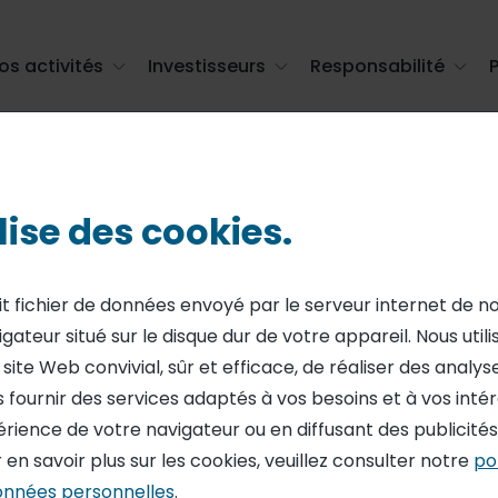
os activités
Investisseurs
Responsabilité
Page
non trouvé
ilise des cookies.
it fichier de données envoyé par le serveur internet de n
igateur situé sur le disque dur de votre appareil. Nous util
ite Web convivial, sûr et efficace, de réaliser des analyses
 fournir des services adaptés à vos besoins et à vos intérê
érience de votre navigateur ou en diffusant des publicité
 en savoir plus sur les cookies, veuillez consulter notre
po
onnées personnelles
.