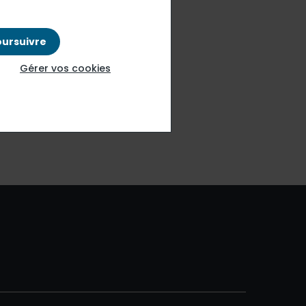
isponible. Veuillez
oursuivre
la page d'accueil ou
Gérer vos cookies
Lien interne