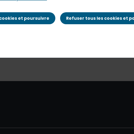
existe plus, a changé de nom ou est momentanément ind
 cookies et poursuivre
Refuser tous les cookies et p
 gêne occasionnée. Nous vous invitons à vous rendre sur 
 de recherche.
la page d'accueil