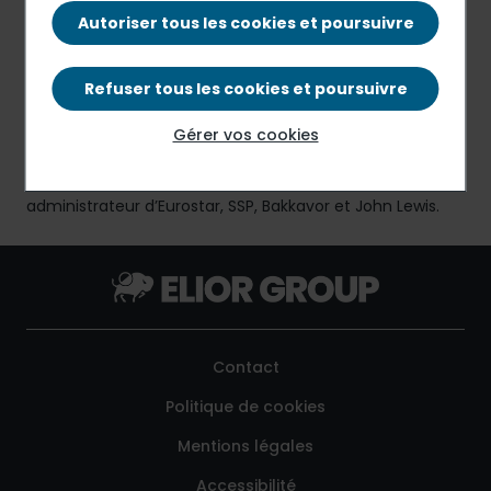
Il devient PDG du Groupe Accor de 2011 à 2013 et met en
Autoriser tous les cookies et poursuivre
place une stratégie de développement offensive avec
la réorganisation des marques du groupe et une
Refuser tous les cookies et poursuivre
politique ambitieuse d’ouverture de chambres.
Gérer vos cookies
Denis est aujourd’hui Partner de French Food Capital et
administrateur d’Eurostar, SSP, Bakkavor et John Lewis.
Contact
Politique de cookies
Mentions légales
Accessibilité