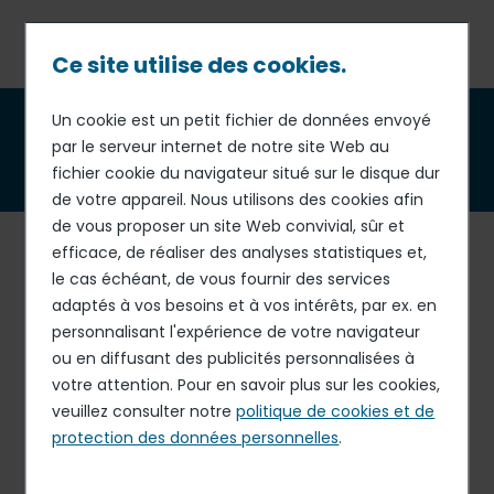
Passer
au
contenu
Ce site utilise des cookies.
principal
Fil
Un cookie est un petit fichier de données envoyé
Denis Hennequin
,
par le serveur internet de notre site Web au
d'Ariane
administrateur indépendant
fichier cookie du navigateur situé sur le disque dur
de votre appareil. Nous utilisons des cookies afin
de vous proposer un site Web convivial, sûr et
Denis a été PDG de McDonald’s France de 1996 à 2005,
efficace, de réaliser des analyses statistiques et,
mandat pendant lequel la France est devenu le
le cas échéant, de vous fournir des services
deuxième pays le plus rentable de l’enseigne. De 2005 à
adaptés à vos besoins et à vos intérêts, par ex. en
2011, il prend la tête de McDonald’s Europe où il participe
personnalisant l'expérience de votre navigateur
au développement de l’enseigne avec le lancement de
ou en diffusant des publicités personnalisées à
nouvelles recettes et un changement d’image de
votre attention. Pour en savoir plus sur les cookies,
marque réussi. L’Europe représente, pendant cette
veuillez consulter notre
politique de cookies et de
période, 20% des restaurants de l’enseigne et 40% de
protection des données personnelles
.
son résultat opérationnel.