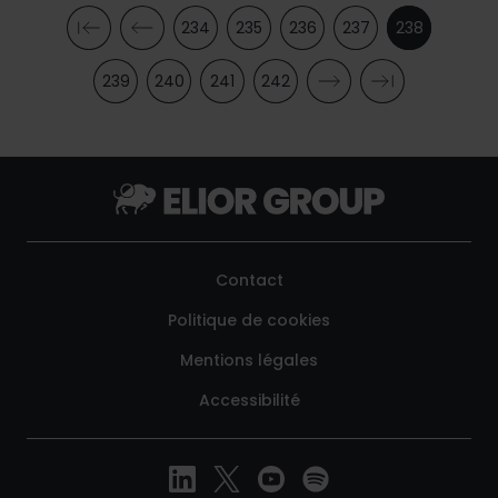
234
235
236
237
238
Pagination
Première
Page
Page
Page
Page
Page
Page
page
précédente
courante
239
240
241
242
Page
Page
Page
Page
Page
Dernière
suivante
page
Contact
Politique de cookies
Mentions légales
Accessibilité