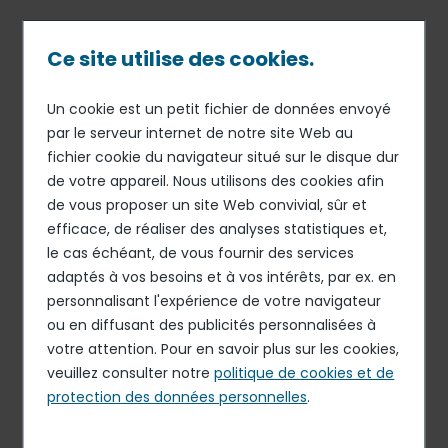
Passer
au
contenu
Ce site utilise des cookies.
principal
Un cookie est un petit fichier de données envoyé
27 JAN 25
FINANCE
Fil
par le serveur internet de notre site Web au
Elior Group S.A. annonce les
fichier cookie du navigateur situé sur le disque dur
d'Ariane
résultats de son offre de
de votre appareil. Nous utilisons des cookies afin
rachat en numéraire visant
de vous proposer un site Web convivial, sûr et
efficace, de réaliser des analyses statistiques et,
tout ou partie de ses
le cas échéant, de vous fournir des services
obligations senior en
adaptés à vos besoins et à vos intérêts, par ex. en
circulation arrivant à
personnalisant l'expérience de votre navigateur
ou en diffusant des publicités personnalisées à
échéance en 2026
votre attention. Pour en savoir plus sur les cookies,
veuillez consulter notre
politique de cookies et de
protection des données personnelles
.
Elior Group S.A. annonce les résultats de son offre de
rachat en numéraire visant tout ou partie de ses