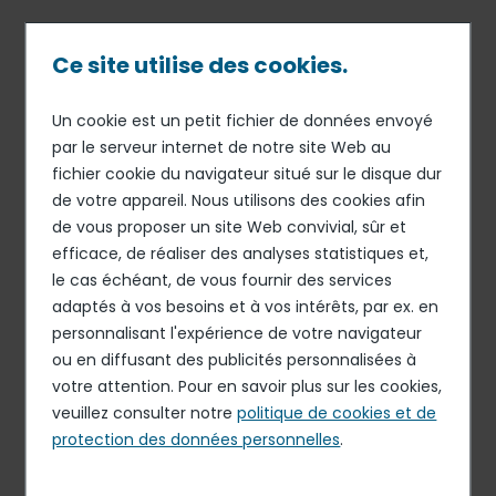
Passer
au
contenu
Ce site utilise des cookies.
principal
Un cookie est un petit fichier de données envoyé
Publié le 23 jan. 2026
Fil
par le serveur internet de notre site Web au
DERICHEBOURG aeronautics services
fichier cookie du navigateur situé sur le disque dur
d'Ariane
Support logistique (H/F)
de votre appareil. Nous utilisons des cookies afin
de vous proposer un site Web convivial, sûr et
Postuler à cette offre
efficace, de réaliser des analyses statistiques et,
le cas échéant, de vous fournir des services
adaptés à vos besoins et à vos intérêts, par ex. en
personnalisant l'expérience de votre navigateur
ou en diffusant des publicités personnalisées à
votre attention. Pour en savoir plus sur les cookies,
CDI
veuillez consulter notre
politique de cookies et de
protection des données personnelles
.
TOULOUSE, FRANCE
28-33