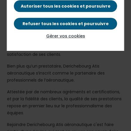
Autoriser tous les cookies et poursuivre
Mission générale
Refuser tous les cookies et poursuivre
Acteur majeur de la sous-traitance aéronautique à
l’échelle mondiale, Derichebourg Atis aéronautique a su
Gérer vos cookies
développer des compétences variées sans cesse
affinées, avec pour objectif principal l’entière
satisfaction de ses clients.
Bien plus qu’un prestataire, Derichebourg Atis
aéronautique s’inscrit comme le partenaire des
professionnels de l’aéronautique.
Attestée par de nombreux agréments et certifications,
et par la fidélité des clients, la qualité de ses prestations
repose en premier lieu sur le professionnalisme des
équipes.
Rejoindre Derichebourg Atis aéronautique c'est faire