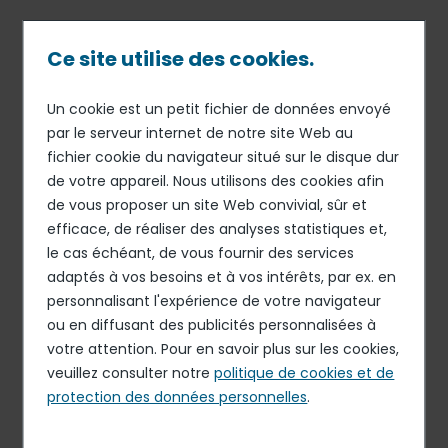
Passer
au
contenu
Ce site utilise des cookies.
principal
Un cookie est un petit fichier de données envoyé
Publié le 08 Juil. 2026
Fil
par le serveur internet de notre site Web au
Elior
fichier cookie du navigateur situé sur le disque dur
d'Ariane
Plongeur (H/F)
de votre appareil. Nous utilisons des cookies afin
de vous proposer un site Web convivial, sûr et
Postuler à cette offre
efficace, de réaliser des analyses statistiques et,
le cas échéant, de vous fournir des services
adaptés à vos besoins et à vos intérêts, par ex. en
personnalisant l'expérience de votre navigateur
ou en diffusant des publicités personnalisées à
votre attention. Pour en savoir plus sur les cookies,
CDI
veuillez consulter notre
politique de cookies et de
protection des données personnelles
.
SARCELLES, FRANCE
18960 €/AN