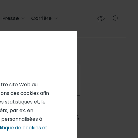
Presse
Carrière
otre site Web au
isons des cookies afin
 statistiques et, le
CDI
ts, par ex. en
TOURS,
s personnalisées à
FRANCE
litique de cookies et
16927
€/AN