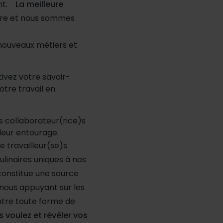
ent.
La meilleure
ère et nous sommes
e nouveaux métiers et
tivez votre savoir-
otre travail en
es collaborateur(rice)s
leur entourage.
e travailleur(se)s
ulinaires uniques à nos
constitue une source
 nous appuyant sur les
ntre toute forme de
 voulez et révéler vos