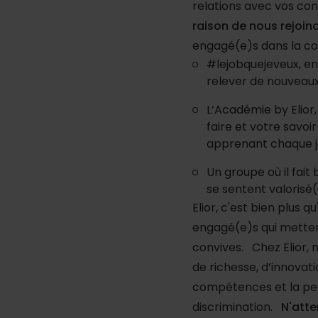
relations avec vos con
raison de nous rejoind
engagé(e)s dans la co
#lejobquejeveux, en 
relever de nouveaux
L’Académie by Elior,
faire et votre savoi
apprenant chaque jo
Un groupe où il fait
se sentent valorisé
Elior, c'est bien plus
engagé(e)s qui mettent
convives. Chez Elior,
de richesse, d’innovat
compétences et la pers
discrimination.
N'atte