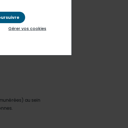
oursuivre
Gérer vos cookies
émunérées) au sein
onnes.