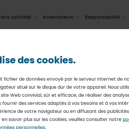
Nos activités
Investisseurs
Responsabilité
 restauration (H/F)
ilise des cookies.
it fichier de données envoyé par le serveur internet de n
polyvalent de
igateur situé sur le disque dur de votre appareil. Nous util
ite Web convivial, sûr et efficace, de réaliser des analyses
ion (H/F)
 fournir des services adaptés à vos besoins et à vos intérê
érience de votre navigateur ou en diffusant des publicité
 en savoir plus sur les cookies, veuillez consulter notre
po
onnées personnelles
.