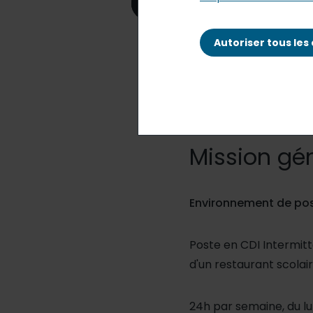
Postuler à cette offre
Autoriser tous les
Mission gé
Environnement de po
Poste en CDI Intermitt
d'un restaurant scolai
24h par semaine, du lu