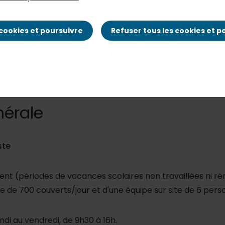
 cookies et poursuivre
Refuser tous les cookies et p
nérale
ste
ent (périodes de vacances scolaires non travaillées ni r
re de 700 couverts/jour et d'une équipe sur site de 6 pers
ndi au vendredi, de 9h30 à 16h.