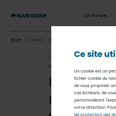
Passer
au
contenu
Le Groupe
principal
Accueil
Offres d'emploi
Carrière
Employé polyvalent de
Fil
Ce site ut
d'Ariane
Publié le 13 avr. 2026
Elior
Un cookie est un pet
Employé 
fichier cookie du nav
de vous proposer un s
restaurat
cas échéant, de vous
personnalisant l'exp
votre attention. Pour
de protection des d