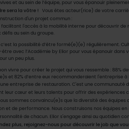
vives et au sein de l’équipe, pour vous épanouir pleinem
re sera la vôtre !
Vous êtes acteur(rice) de votre carri
nstruction d'un projet commun :
facilitant l'accès à la mobilité interne pour découvrir d
 défis au sein du groupe.
 c’est la possibilité d’être formé(e)(e) régulièrement. Cul
r-être avec l’Académie by Elior pour vous épanouir dans v
ur un peu plus.
 bon vivre pour créer le projet qui vous ressemble : 88% d
(e)s et 82% d’entre eux recommanderaient l'entreprise à 
 qu'une entreprise de restauration. C'est une communauté d
 leur cœur et leurs talents pour offrir des expériences c
 nous sommes convaincu(e)s que la diversité des équipes 
ion et de performance. Nous construisons nos équipes en
onnalité de chacun. Elior s'engage ainsi au quotidien co
ndez plus, rejoignez-nous pour découvrir le job que vous