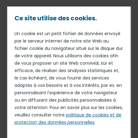
Passer
au
contenu
Ce site utilise des cookies.
principal
Un cookie est un petit fichier de données envoyé
Publié le 28 jan. 2026
Fil
par le serveur internet de notre site Web au
DERICHEBOURG Facility
fichier cookie du navigateur situé sur le disque dur
d'Ariane
Agent de service Salle
de votre appareil. Nous utilisons des cookies afin
Blanche H/F - CEA CESTA
de vous proposer un site Web convivial, sûr et
efficace, de réaliser des analyses statistiques et,
Postuler à cette offre
le cas échéant, de vous fournir des services
adaptés à vos besoins et à vos intérêts, par ex. en
personnalisant l'expérience de votre navigateur
ou en diffusant des publicités personnalisées à
votre attention. Pour en savoir plus sur les cookies,
veuillez consulter notre
politique de cookies et de
protection des données personnelles
.
CDI
LE BARP, FRANCE