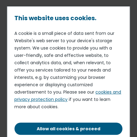
Skip
to
main
This website uses cookies.
content
A cookie is a small piece of data sent from our
Published on 07 Jul. 2026
Breadcrumb
Website's web server to your device's storage
Serunion
system. We use cookies to provide you with a
Cocinero/a
user-friendly, safe and effective website, to
collect analytics data, and, when relevant, to
Apply for this role
offer you services tailored to your needs and
interests, e.g. by customizing your browser
experience or displaying customized
advertisement to you. Please see our
cookies and
privacy protection policy
if you want to learn
more about cookies.
FIXED-TERM CONTRACT
SEVILLA, SEVILLA
Allow all cookies & proceed