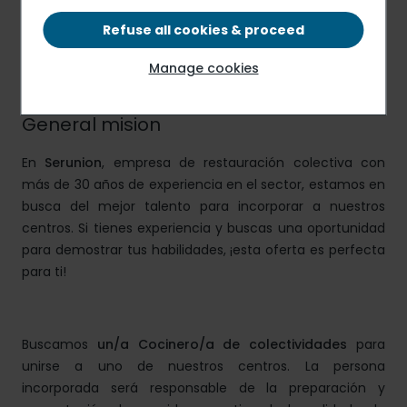
Working hours
Refuse all cookies & proceed
Indiferente
Manage cookies
General mision
En
Serunion
, empresa de restauración colectiva con
más de 30 años de experiencia en el sector, estamos en
busca del mejor talento para incorporar a nuestros
centros. Si tienes experiencia y buscas una oportunidad
para demostrar tus habilidades, ¡esta oferta es perfecta
para ti!
Buscamos
un/a Cocinero/a de colectividades
para
unirse a uno de nuestros centros. La persona
incorporada será responsable de la preparación y